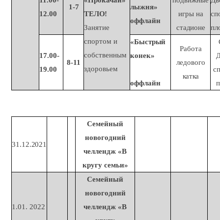
11.00-
«Прокачай»
подвижные
Дв
1-
7
лыжня»
12.00
ТЕЛО!
игры на
сп
оффлайн
Занятие
стадионе
пл
спортом и
«Быстрый
Работа
собственным
17.00-
конек»
8-
11
ледового
здоровьем
19.00
с
катка
оффлайн
Семейный
новогодний
31.12.2021
челлендж «В
кругу
семьи»
Семейный
новогодний
1.01.
2022
челлендж «В