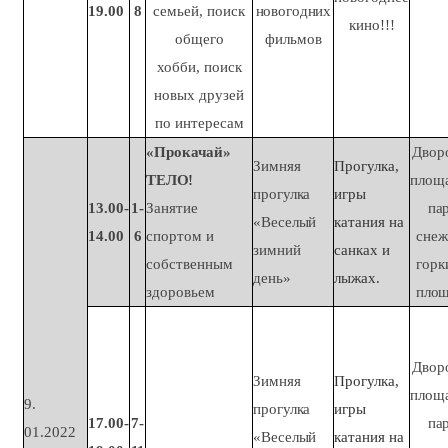
19.00
8
семьей, поиск
новогодних
кино!!!
общего
фильмов
хобби, поиск
новых друзей
по интересам
«Прокачай»
Двор
Зимняя
Прогулка,
ТЕЛО!
площ
прогулка
игры
13.00-
1-
Занятие
пар
«Веселый
катания на
14.00
6
спортом и
сне
зимний
санках и
собственным
горк
день»
лыжах.
здоровьем
пло
Двор
Зимняя
Прогулка,
площ
9.
прогулка
игры
17.00-
7-
пар
01.2022
«Веселый
катания на