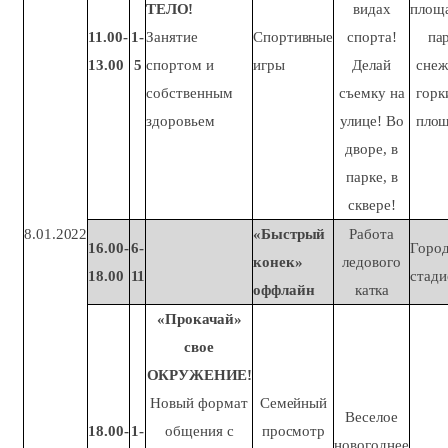
ТЕЛО!
видах
площ
11.00-
1-
Занятие
Спортивные
спорта!
пар
13.00
5
спортом и
игры
Делай
сне
собственным
съемку на
горк
здоровьем
улице! Во
пло
дворе, в
парке, в
сквере!
8.01.2022
«Быстрый
Работа
16.00-
6-
Горо
конек»
ледового
18.00
11
стади
оффлайн
катка
«Прокачай»
свое
ОКРУЖЕНИЕ!
Новый формат
Семейный
Веселое
18.00-
1-
общения с
просмотр
новогоднее