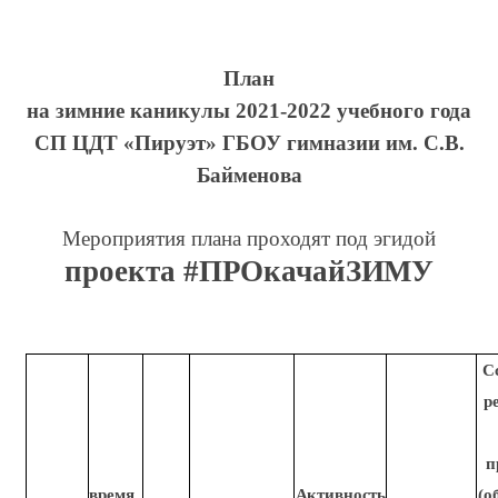
План
на зимние каникулы 2021-2022 учебного
года
СП ЦДТ «Пируэт» ГБОУ гимназии им. С.В.
Байменова
Мероприятия плана проходят под эгидой
проекта
#ПРОкачайЗИМУ
С
р
п
время
Активность
(о