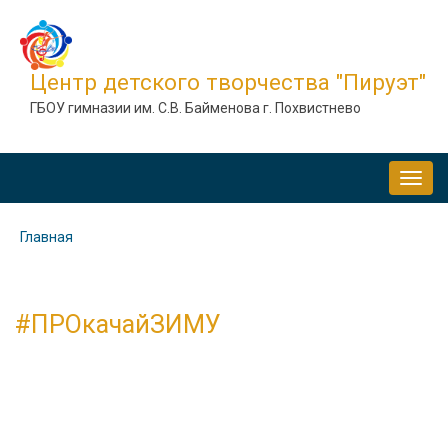
Перейти
к
основному
Центр детского творчества "Пируэт"
содержанию
ГБОУ гимназии им. С.В. Байменова г. Похвистнево
MAIN
NAVIGATION
Главная
Строка
навигации
#ПРОкачайЗИМУ