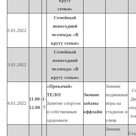
кругу
семьи»
Семейный
новогодний
2.01.2022
челлендж «В
кругу
семьи»
Семейный
новогодний
3.01.2022
челлендж «В
кругу
семьи»
«Прокачай»
Зимние
С
ТЕЛО!
Зимние
подвижные
11.00-
1-
Дв
4.01.2022
Занятие спортом
забавы
игры на
12.00
7
спо
и собственным
оффлайн
стадионе и
пл
здоровьем
улице
Зимние
Ста