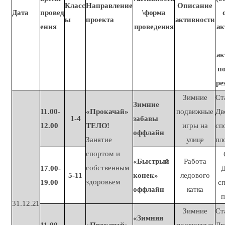
Класс
Направление
Описание
Дата
провед
\форма
ы
проекта
активности
ения
проведения
ак
ак
п
ре
Зимние
Ст
Зимние
11.00-
«Прокачай»
подвижные
Дв
1-
4
забавы
12.00
ТЕЛО!
игры на
сп
оффлайн
Занятие
улице
пл
спортом и
«Быстрый
Работа
собственным
17.00-
5-
11
конек»
ледового
здоровьем
19.00
с
оффлайн
катка
31.12.21
Зимние
Ст
«Зимняя