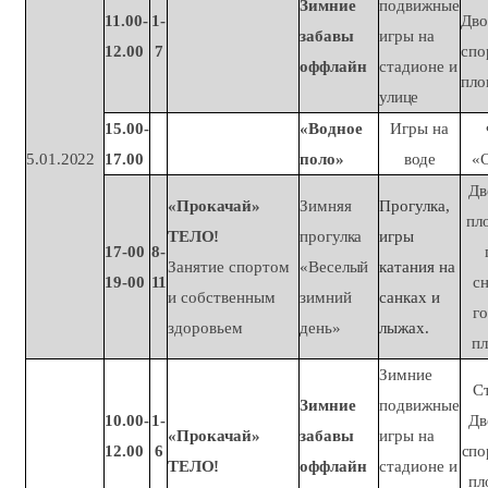
Зимние
подвижные
11.00-
1-
Дво
забавы
игры на
12.00
7
спо
оффлайн
стадионе и
пло
улице
15.00-
«Водное
Игры на
5.01.2022
17.00
поло»
воде
«
Дв
«Прокачай»
Зимняя
Прогулка,
пл
ТЕЛО!
прогулка
игры
17-
00
8-
Занятие спортом
«Веселый
катания на
19-
00
11
с
и собственным
зимний
санках и
го
здоровьем
день»
лыжах.
п
Зимние
С
Зимние
подвижные
10.00-
1-
Дв
«Прокачай»
забавы
игры на
12.00
6
спо
ТЕЛО!
оффлайн
стадионе и
пл