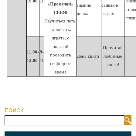
19.00
11
сне
«Прокачай»
зимний
санках и
горк
СЕБЯ!
день»
лыжах.
пло
Научиться петь,
танцевать,
играть, с
пользой
Прочитай
11.00-
9-
проводить
День
книги
любимые
12.00
11
свободное
книги!
время
ПОИСК
Поиск