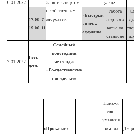
6.01.2022
Занятие спортом
улице
и собственным
Работа
С
«Быстрый
здоровьем
17.00-
7-
ледового
Дв
конек»
19.00
11
катка на
спо
оффлайн
стадионе
пл
Семейный
новогодний
Весь
7.01.2022
челлендж
день
«Рождественские
посиделки»
Покажи
свои
умения в
«Прокачай»
зимних
Двор