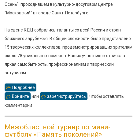
Осень", проходившем в культурно-досуговом центре
"Московский" в городе Санкт-Петербурге.
На сцене КДЦ собрались таланты со всей России и стран
ближнего зарубежья. В общей сложности было представлено
15 творческих коллективов, продемонстрировавших зрителям
около 78 уникальных номеров. Наших участников отличала
яркая самобытность, профессионализм и творческий
энтузиазм.
Подробнее
о
Конкурс-
Войдите
или
зарегистрируйтесь
, чтобы оставлять
фестиваль
комментарии
"Вдохновение.
Осень":
Межобластной турнир по мини-
Успех
футболу «Память поколений»