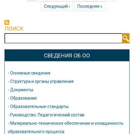
страниц
Следующая страница
Следующий ›
Последняя страница
Последняя »
ПОИСК
Поиск
СВЕДЕНИЯ ОБ ОО
-
Основные сведения
-
Структура и органы управления
-
Документы
-
Образование
-
Образовательные стандарты
-
Руководство. Педагогический состав
-
Материально-техническое обеспечение и оснащенность
образовательного процесса