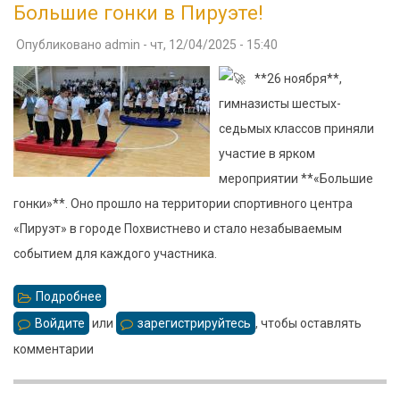
Большие гонки в Пируэте!
в
Опубликовано
admin
-
чт, 12/04/2025 - 15:40
Самаре!
**26 ноября**,
гимназисты шестых-
седьмых классов приняли
участие в ярком
мероприятии **«Большие
гонки»**. Оно прошло на территории спортивного центра
«Пируэт» в городе Похвистнево и стало незабываемым
событием для каждого участника.
Подробнее
о
Большие
Войдите
или
зарегистрируйтесь
, чтобы оставлять
гонки
комментарии
в
Пируэте!