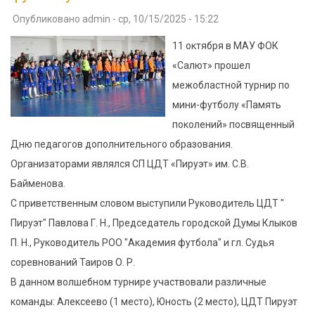
наших
Опубликовано
admin
-
ср, 10/15/2025 - 15:22
талантливых
ребят
11 октября в МАУ ФОК
«Салют» прошел
межобластной турнир по
мини-футболу «Память
поколений» посвященный
Дню педагогов дополнительного образования.
Организаторами являлся СП ЦДТ «Пируэт» им. С.В.
Байменова.
С приветственным словом выступили Руководитель ЦДТ "
Пируэт" Павлова Г. Н., Председатель городской Думы Клыков
П. Н., Руководитель РОО "Академия футбола" и гл. Судья
соревнований Таиров О. Р.
В данном волшебном турнире участвовали различные
команды: Алексеево (1 место), Юность (2 место), ЦДТ Пируэт