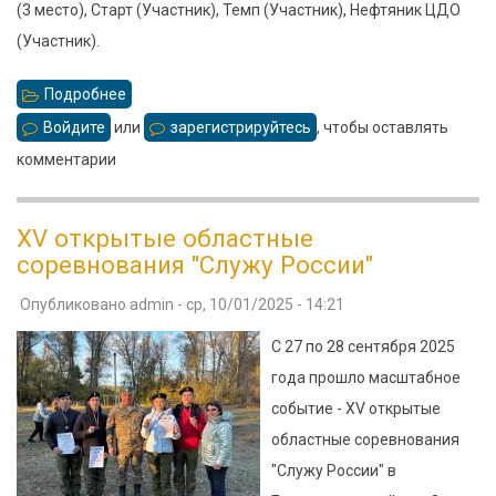
(3 место), Старт (Участник), Темп (Участник), Нефтяник ЦДО
(Участник).
Подробнее
о
Межобластной
Войдите
или
зарегистрируйтесь
, чтобы оставлять
турнир
комментарии
по
мини-
XV открытые областные
футболу
соревнования "Служу России"
«Память
Опубликовано
admin
-
ср, 10/01/2025 - 14:21
поколений»
С 27 по 28 сентября 2025
года прошло масштабное
событие - XV открытые
областные соревнования
"Служу России" в