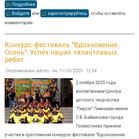
Подробнее
о
Папа,
Войдите
или
зарегистрируйтесь
, чтобы оставлять
Мама,
комментарии
я
-
Конкурс-фестиваль "Вдохновение.
спортивная
Осень": Успех наших талантливых
семья!
ребят
Опубликовано
admin
-
пн, 11/10/2025 - 12:54
2 ноября 2025 года,
воспитанники Центра
детского творчества
"Пируэт" Гимназии имени
С.В. Байменова города
Похвистнево приняли
участие в престижном конкурсе-фестивале "Вдохновение.