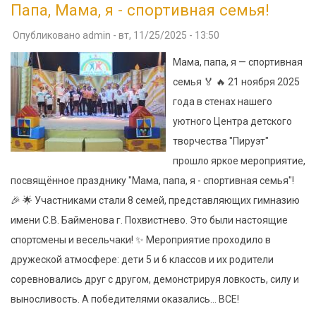
Папа, Мама, я - спортивная семья!
Опубликовано
admin
-
вт, 11/25/2025 - 13:50
Мама, папа, я — спортивная
семья 🏅 🔥 21 ноября 2025
года в стенах нашего
уютного Центра детского
творчества "Пируэт"
прошло яркое мероприятие,
посвящённое празднику "Мама, папа, я - спортивная семья"!
🎉 🌟 Участниками стали 8 семей, представляющих гимназию
имени С.В. Байменова г. Похвистнево. Это были настоящие
спортсмены и весельчаки! ✨ Мероприятие проходило в
дружеской атмосфере: дети 5 и 6 классов и их родители
соревновались друг с другом, демонстрируя ловкость, силу и
выносливость. А победителями оказались... ВСЕ!