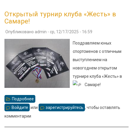
Открытый турнир клуба «Жесть» в
Самаре!
Опубликовано
admin
-
ср, 12/17/2025 - 16:59
Поздравляем юных
спортсменов с отличным
выступлением на
новогоднем открытом
турнире клуба «Жесть» в
Самаре!
Подробнее
о
Открытый
Войдите
или
зарегистрируйтесь
, чтобы оставлять
турнир
комментарии
клуба
«Жесть»