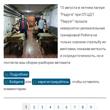
15 августа в летнем лагере
"Радуга" при СП ЦДТ
"Пируэт" прошла
невероятно увлекательная
тренировка! Ребята не
только освоили стрельбу из
винтовки, показав меткость
и сосредоточенность, но и
постигли азы сборки-разборки автомата.
Подробнее
о
Тренировка
Войдите
или
зарегистрируйтесь
, чтобы оставлять
по
комментарии
стрельбе
Текущая страница
1
Страница
2
Страница
3
Страница
4
Страница
5
Страница
6
Страница
7
Страница
8
Страница
9
…
Нумерация