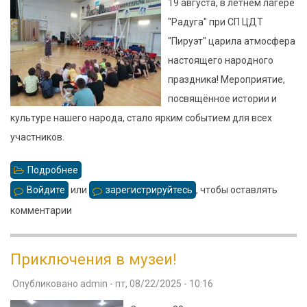
19 августа, в летнем лагере
"Радуга" при СП ЦДТ
"Пируэт" царила атмосфера
настоящего народного
праздника! Мероприятие,
посвящённое истории и
культуре нашего народа, стало ярким событием для всех
участников.
Подробнее
о
Народные
Войдите
или
зарегистрируйтесь
, чтобы оставлять
песни
комментарии
и
игры
Приключения в музеи!
Опубликовано
admin
-
пт, 08/22/2025 - 10:16