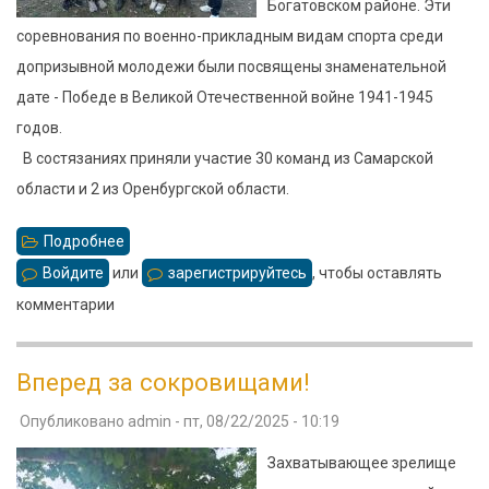
Богатовском районе. Эти
соревнования по военно-прикладным видам спорта среди
допризывной молодежи были посвящены знаменательной
дате - Победе в Великой Отечественной войне 1941-1945
годов.
В состязаниях приняли участие 30 команд из Самарской
области и 2 из Оренбургской области.
Подробнее
о
XV
Войдите
или
зарегистрируйтесь
, чтобы оставлять
открытые
комментарии
областные
соревнования
Вперед за сокровищами!
"Служу
Опубликовано
admin
-
пт, 08/22/2025 - 10:19
России"
Захватывающее зрелище