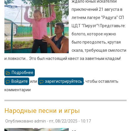
ждало юных искателей
приключений 21 августа в
летнем лагере "Радуга" СП
ЦДТ "Пируэт"! Представьте:
болото, которое нужно
было преодолеть, крутая
скала, требующая смелости
и ловкости... Это был настоящий квест за заветным кладом!
Подробнее
о
Вперед
Войдите
или
зарегистрируйтесь
, чтобы оставлять
за
комментарии
сокровищами!
Народные песни и игры
Опубликовано
admin
-
пт, 08/22/2025 - 10:17