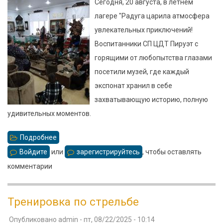
Сегодня, 20 августа, в летнем
лагере "Радуга царила атмосфера
увлекательных приключений!
Воспитанники СП ЦДТ Пируэт с
горящими от любопытства глазами
посетили музей, где каждый
экспонат хранил в себе
захватывающую историю, полную
удивительных моментов.
Подробнее
о
Приключения
Войдите
или
зарегистрируйтесь
, чтобы оставлять
в
комментарии
музеи!
Тренировка по стрельбе
Опубликовано
admin
-
пт, 08/22/2025 - 10:14